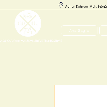
Adnan Kahveci Mah. İnönü
Ana Sayfa