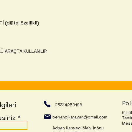
dijital özellikli)
LÜ ARAÇTA KULLANILIR
Poli
lgileri
05314259198
Gizlil
siniz
benaholkaravan@gmail.com
Tesli
Mesa
Adnan Kahveci Mah. İnönü