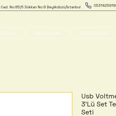
0531425919
 Cad. No:85/5 Dükkan No:9 Beylikdüzü/İstanbul
Ürünler
Hakkımızda
Teknik Servis
Usb Voltme
3'Lü Set T
Seti