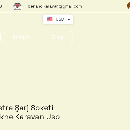
8
benaholkaravan@gmail.com
USD
İletişim
Blog
tre Şarj Soketi
ekne Karavan Usb