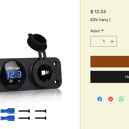
Fiyat
$ 13.34
KDV hariç
|
Adet
*
H