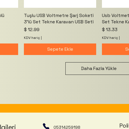
lü
Tuşlu USB Voltmetre Şarj Soketi
Usb Voltmetr
3'lü Set Tekne Karavan USB Seti
Set Tekne K
Fiyat
Fiyat
$ 12.99
$ 13.33
KDV hariç
|
KDV hariç
|
Sepete Ekle
S
Daha Fazla Yükle
Poli
lgileri
05314259198