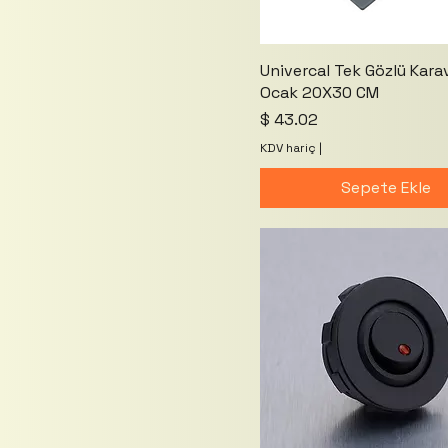
Univercal Tek Gözlü Kara
Ocak 20X30 CM
Fiyat
$ 43.02
KDV hariç
|
Sepete Ekle