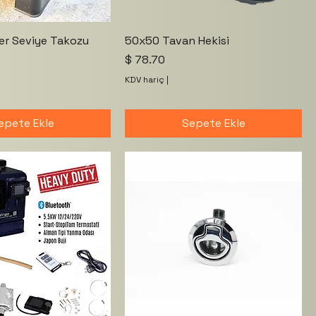
er Seviye Takozu
50x50 Tavan Hekisi
Fiyat
$ 78.70
KDV hariç
|
epete Ekle
Sepete Ekle