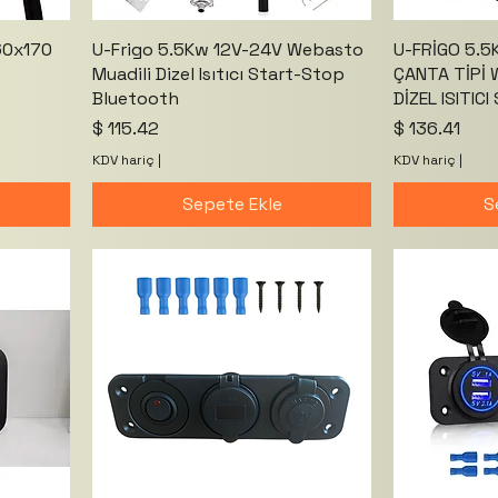
60x170
U-Frigo 5.5Kw 12V-24V Webasto
U-FRİGO 5.
Muadili Dizel Isıtıcı Start-Stop
ÇANTA TİPİ
Bluetooth
DİZEL ISITI
Fiyat
Fiyat
$ 115.42
$ 136.41
KDV hariç
|
KDV hariç
|
Sepete Ekle
S