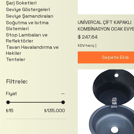
Şarj Soketleri
Seviye Göstergeleri
Seviye Şamandıraları
UNİVERCAL ÇİFT KAPAKLI
Soğutma ve Isıtma
Sistemleri
KOMBİNASYON OCAK EVYE
Stop Lambaları ve
Fiyat
$ 247.64
Reflektörler
KDV hariç
|
Tavan Havalandırma ve
Hekiler
Sepete Ekle
Tenteler
Filtrele:
Fiyat
₺15
₺135.000