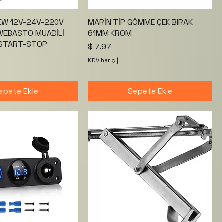
5KW 12V-24V-220V
MARİN TİP GÖMME ÇEK BIRAK
 WEBASTO MUADİLİ
61MM KROM
CI START-STOP
Fiyat
$ 7.97
KDV hariç
|
epete Ekle
Sepete Ekle