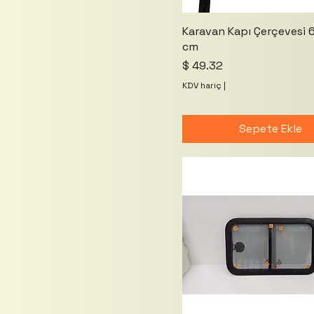
Karavan Kapı Çerçevesi 
cm
Fiyat
$ 49.32
KDV hariç
|
Sepete Ekle