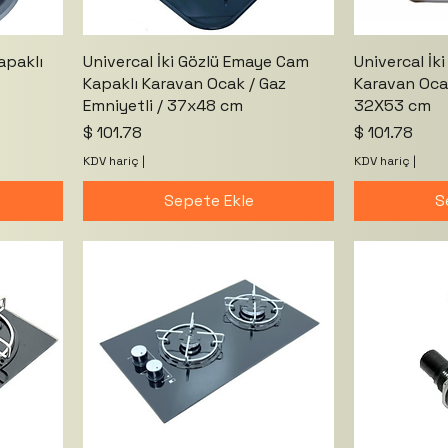
apaklı
Univercal İki Gözlü Emaye Cam
Univercal İk
Kapaklı Karavan Ocak / Gaz
Karavan Ocak
Emniyetli / 37x48 cm
32X53 cm
Fiyat
Fiyat
$ 101.78
$ 101.78
KDV hariç
|
KDV hariç
|
Sepete Ekle
S