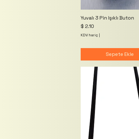
Yuvalı 3 Pin Işıklı Buton
Fiyat
$ 2.10
KDV hariç
|
Sepete Ekle