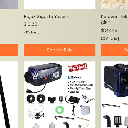
Bıçak Sigorta Yuvası
Karavan Tek
ÇİFT
Fiyat
$ 0.63
Fiyat
$ 27.28
KDV hariç
|
KDV hariç
|
Sepete Ekle
S