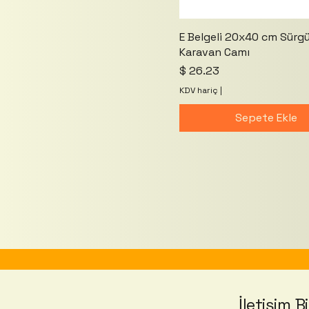
E Belgeli 20x40 cm Sürgü
Karavan Camı
Fiyat
$ 26.23
KDV hariç
|
Sepete Ekle
İletişim Bi