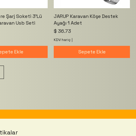
e Şarj Soketi 3'Lü
JARUP Karavan Köşe Destek
aravan Usb Seti
Ayağı 1 Adet
Fiyat
$ 36.73
KDV hariç
|
epete Ekle
Sepete Ekle
tikalar