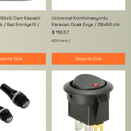
i Gözlü Cam Kapaklı
Univercal Kombinasyonlu
 / Gaz Emniyetli /
Karavan Ocak Evye / 39x64 cm
Fiyat
$ 118.57
KDV hariç
|
epete Ekle
Sepete Ekle