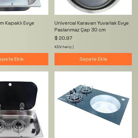
am Kapaklı Evye
Univercal Karavan Yuvarlak Evye
Paslanmaz Çap 30 cm
Fiyat
$ 20.97
KDV hariç
|
epete Ekle
Sepete Ekle