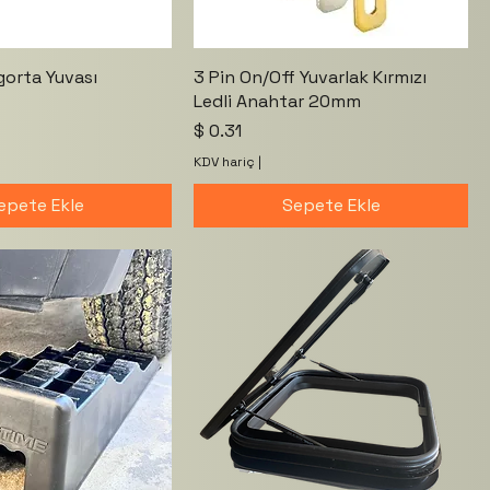
gorta Yuvası
3 Pin On/Off Yuvarlak Kırmızı
Ledli Anahtar 20mm
Fiyat
$ 0.31
KDV hariç
|
epete Ekle
Sepete Ekle