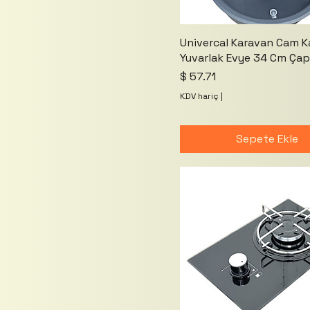
Univercal Karavan Cam K
Yuvarlak Evye 34 Cm Çap
Fiyat
$ 57.71
KDV hariç
|
Sepete Ekle