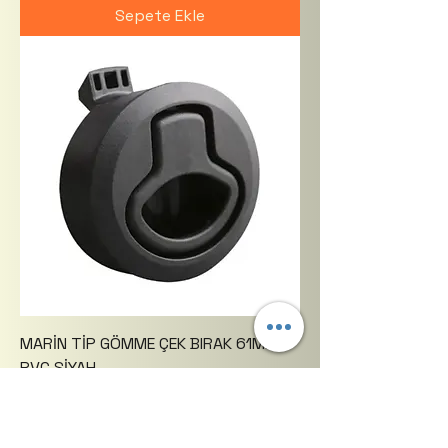
Sepete Ekle
MARİN TİP GÖMME ÇEK BIRAK 61MM
PVC SİYAH
Fiyat
$ 4.18
KDV hariç
|