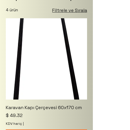
4 ürün
Filtrele ve Sırala
Karavan Kapı Çerçevesi 60x170 cm
Fiyat
$ 49.32
KDV hariç
|