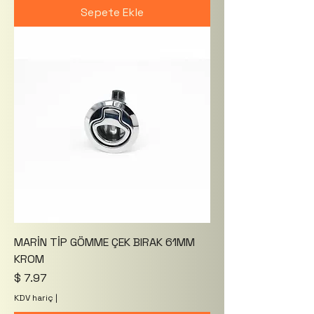
Sepete Ekle
MARİN TİP GÖMME ÇEK BIRAK 61MM
KROM
Fiyat
$ 7.97
KDV hariç
|