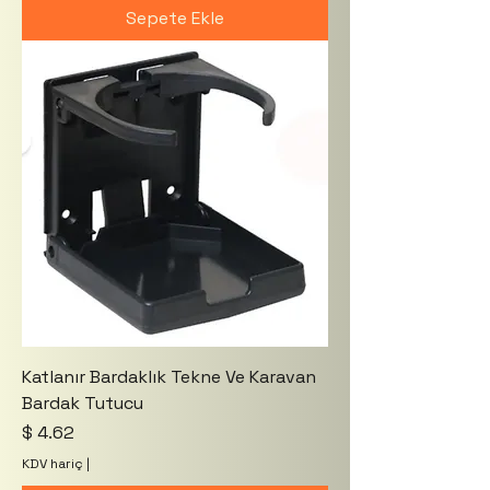
Sepete Ekle
Katlanır Bardaklık Tekne Ve Karavan
Bardak Tutucu
Fiyat
$ 4.62
KDV hariç
|