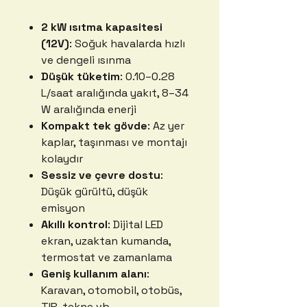
2 kW ısıtma kapasitesi
(12V)
: Soğuk havalarda hızlı
ve dengeli ısınma
Düşük tüketim
: 0.10–0.28
L/saat aralığında yakıt, 8–34
W aralığında enerji
Kompakt tek gövde
: Az yer
kaplar, taşınması ve montajı
kolaydır
Sessiz ve çevre dostu
:
Düşük gürültü, düşük
emisyon
Akıllı kontrol
: Dijital LED
ekran, uzaktan kumanda,
termostat ve zamanlama
Geniş kullanım alanı
:
Karavan, otomobil, otobüs,
TIR, tekne vb.