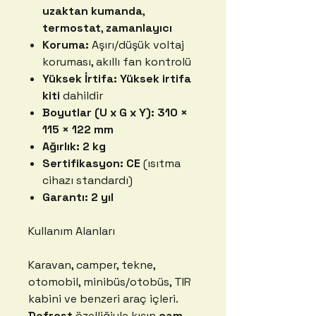
uzaktan kumanda
,
termostat
,
zamanlayıcı
Koruma:
Aşırı/düşük voltaj
koruması, akıllı fan kontrolü
Yüksek İrtifa:
Yüksek irtifa
kiti
dahildir
Boyutlar (U x G x Y):
310 ×
115 × 122 mm
Ağırlık:
2 kg
Sertifikasyon:
CE
(ısıtma
cihazı standardı)
Garantı:
2 yıl
Kullanım Alanları
Karavan, camper, tekne,
otomobil, minibüs/otobüs, TIR
kabini ve benzeri araç içleri.
Defrost
özelliğiyle kışın
cam