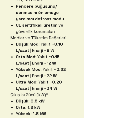
Pencere buğusunu/
donmasını önlemeye
yardımcı defrost modu
CE sertifikalı üretim
ve
güvenlik korumaları
Modlar ve Tüketim Değerleri
Düşük Mod
: Yakıt ~
0.10
L/saat
| Enerji ~
8 W
Orta Mod
: Yakıt ~
0.15
L/saat
| Enerji ~
12 W
Yüksek Mod
: Yakıt ~
0.22
L/saat
| Enerji ~
22 W
Ultra Mod
: Yakıt ~
0.28
L/saat
| Enerji ~
34 W
Çıkış Isı Gücü (kW)*
Düşük
:
8.5 kW
Orta
:
1.2 kW
Yüksek
:
1.8 kW