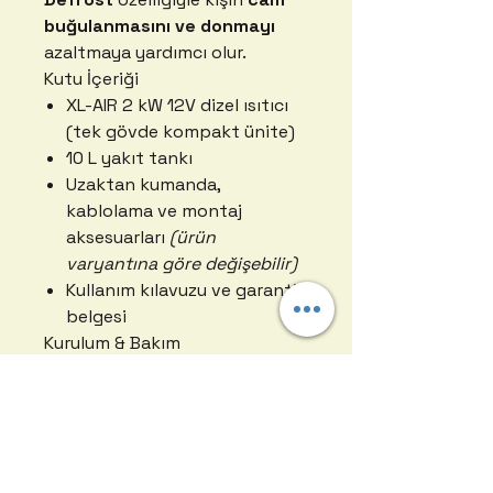
buğulanmasını ve donmayı
azaltmaya yardımcı olur.
Kutu İçeriği
XL-AIR 2 kW 12V dizel ısıtıcı
(tek gövde kompakt ünite)
10 L yakıt tankı
Uzaktan kumanda,
kablolama ve montaj
aksesuarları
(ürün
varyantına göre değişebilir)
Kullanım kılavuzu ve garanti
belgesi
Kurulum & Bakım
Basit kurulum
: Tek birimde
toplandığı için montajda
minimum yer ve işçilik
gerektirir.
Periyodik bakım
: Yakıt hattı