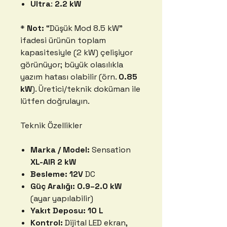
Ultra
:
2.2 kW
*
Not:
“Düşük Mod 8.5 kW”
ifadesi ürünün toplam
kapasitesiyle (2 kW) çelişiyor
görünüyor; büyük olasılıkla
yazım hatası olabilir (örn.
0.85
kW
). Üretici/teknik doküman ile
lütfen doğrulayın.
Teknik Özellikler
Marka / Model:
Sensation
XL-AIR 2 kW
Besleme:
12V
DC
Güç Aralığı:
0.9–2.0 kW
(ayar yapılabilir)
Yakıt Deposu:
10 L
Kontrol:
Dijital LED ekran,