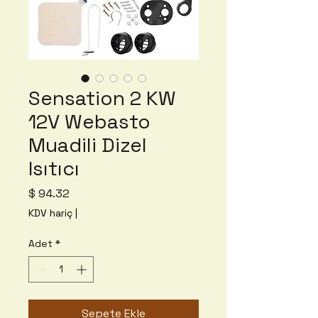
Sensation 2 KW
12V Webasto
Muadili Dizel
Isıtıcı
Fiyat
$ 94.32
KDV hariç
|
Adet
*
Sepete Ekle