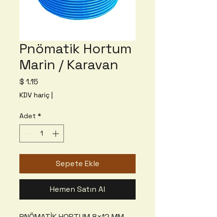
Pnömatik Hortum
Marin / Karavan
Fiyat
$ 1.15
KDV hariç
|
Adet
*
Sepete Ekle
Hemen Satın Al
PNÖMATİK HORTUM 8×12 MM