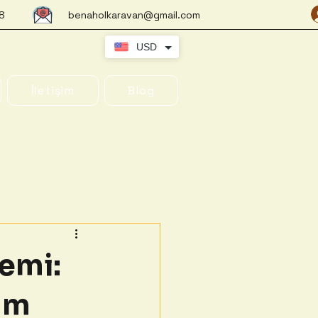
8
benaholkaravan@gmail.com
USD
İletişim
Blog
emi:
am