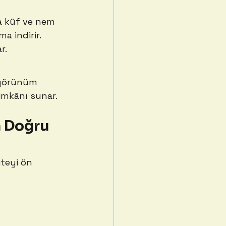
a küf ve nem 
 indirir. 
r.
r görünüm 
imkânı sunar. 
 Doğru 
teyi ön 