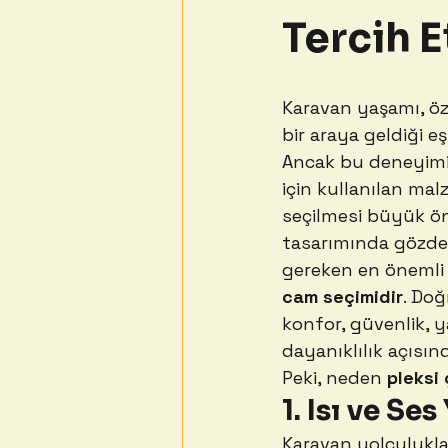
Tercih E
Karavan yaşamı, ö
bir araya geldiği eş
Ancak bu deneyimin
için kullanılan ma
seçilmesi büyük ön
tasarımında gözde
gereken en önemli 
cam seçimidir
. Doğ
konfor, güvenlik, y
dayanıklılık açısın
Peki, neden 
pleksi 
1. Isı ve Ses
Karavan yolculuklar