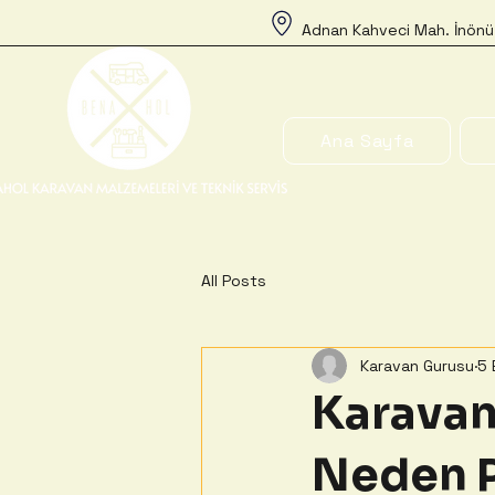
Adnan Kahveci Mah. İnönü
Ana Sayfa
All Posts
Karavan Gurusu
5 
Karavan
Neden P