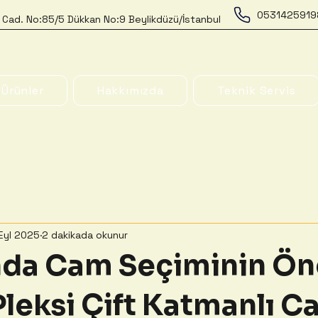
0531425919
 Cad. No:85/5 Dükkan No:9 Beylikdüzü/İstanbul
Ürünler
Hakkımızda
Teknik Servis
Eyl 2025
2 dakikada okunur
da Cam Seçiminin Ön
leksi Çift Katmanlı C