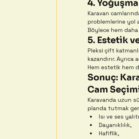
4. Yoğuşma 
Karavan camlarında 
problemlerine yol a
Böylece hem daha s
5. Estetik 
Pleksi çift katman
kazandırır. Ayrıca 
Hem estetik hem de
Sonuç: Kara
Cam Seçim
Karavanda uzun sür
planda tutmak gere
Isı ve ses yalıt
Dayanıklılık,
Hafiflik,