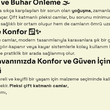
ve Buhar Önleme 🌫️
sıkça karşılaşılan bir sorun olan 
yoğuşma
, zamanl
çar. Çift katmanlı pleksi camlar, bu sorunu minimuma
ağlıklı bir ortam oluşur hem de camların ömrü uza
ve Konfor 🪟✨
lı camlar, modern tasarımlarıyla karavanlara şık bi
açılır-kapanır veya kayar sistemlerle kolay kullanım 
 pratiklik bir arada sağlanmış olur.
vanınızda Konfor ve Güven İçin
i
eli ve keyifli bir yaşam için malzeme seçiminde kali
kir. 
Pleksi çift katmanlı camlar
,
ımı,