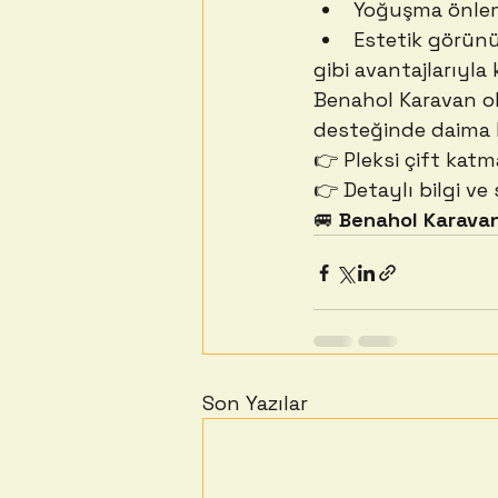
Yoğuşma önle
Estetik görün
gibi avantajlarıyla 
Benahol Karavan ol
desteğinde daima k
👉 Pleksi çift katm
👉 Detaylı bilgi ve s
🚐 
Benahol Karavan
Son Yazılar