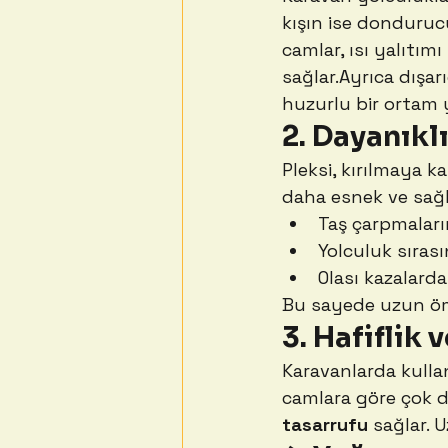
kışın ise donduruc
camlar, ısı yalıtımı
sağlar.Ayrıca dışa
huzurlu bir ortam y
2. Dayanıklı
Pleksi, kırılmaya k
daha esnek ve sağ
Taş çarpmaların
Yolculuk sırası
Olası kazalarda
Bu sayede uzun ömü
3. Hafiflik 
Karavanlarda kullan
camlara göre çok da
tasarrufu
 sağlar. 