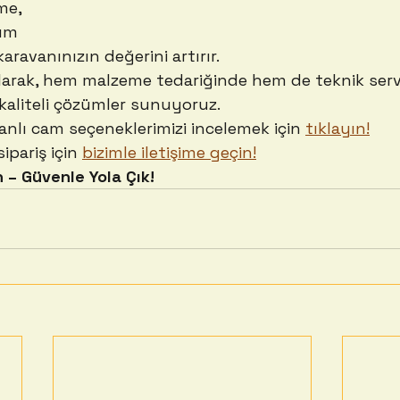
me,
üm
karavanınızın değerini artırır.
arak, hem malzeme tedariğinde hem de teknik serv
aliteli çözümler sunuyoruz.
anlı cam seçeneklerimizi incelemek için 
tıklayın!
ipariş için 
bizimle iletişime geçin!
 – Güvenle Yola Çık!