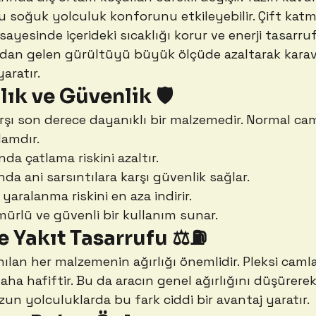
u soğuk yolculuk konforunu etkileyebilir. Çift katma
 sayesinde içerideki sıcaklığı korur ve enerji tasarru
rıdan gelen gürültüyü büyük ölçüde azaltarak karav
aratır.
lık ve Güvenlik 🛡️
arşı son derece dayanıklı bir malzemedir. Normal ca
lamdır.
da çatlama riskini azaltır.
nda ani sarsıntılara karşı güvenlik sağlar.
 yaralanma riskini en aza indirir.
rlü ve güvenli bir kullanım sunar.
ve Yakıt Tasarrufu ⚖️⛽
ılan her malzemenin ağırlığı önemlidir. Pleksi camlar
ha hafiftir. Bu da aracın genel ağırlığını düşürerek
Uzun yolculuklarda bu fark ciddi bir avantaj yaratır.