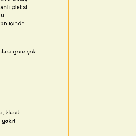
nlı pleksi 
fu 
an içinde 
mlara göre çok 
, klasik 
 
yakıt 