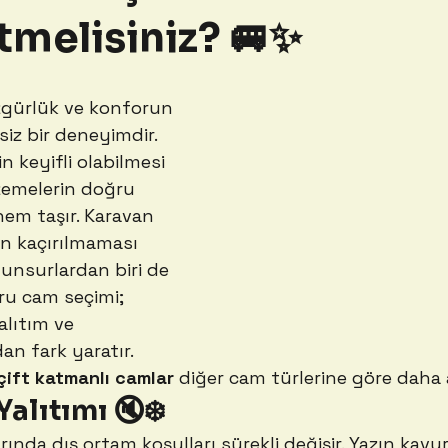
tmelisiniz? 🚐✨
zgürlük ve konforun 
siz bir deneyimdir. 
 keyifli olabilmesi 
lzemelerin doğru 
em taşır. Karavan 
n kaçırılmaması 
unsurlardan biri de 
ru cam seçimi; 
alıtım ve 
dan fark yaratır.
çift katmanlı camlar
 diğer cam türlerine göre daha 
 Yalıtımı 🔇❄️
ında dış ortam koşulları sürekli değişir. Yazın kavu